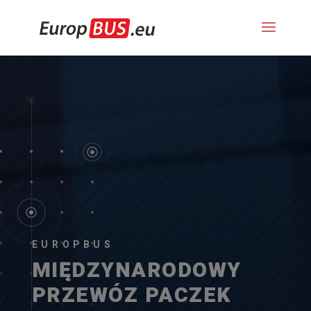
EUROPBUS
MIĘDZYNARODOWY
PRZEWÓZ PACZEK